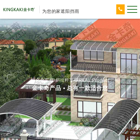
为您的家遮阳挡雨
铝合金车棚\斜拉杆车棚REAL Product
金卡奇产品 • 总有一款适合您